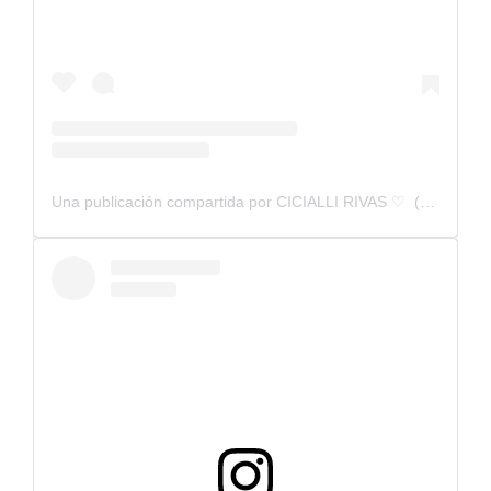
Una publicación compartida por CICIALLI RIVAS ♡ ︎ (@cicialli_rivas)